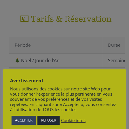
💶 Tarifs & Réservation
Période
Durée
Noël / Jour de l’An
Semaine 
Semaine
Haute saison (janvier – mars)
Avertissement
Week-en
Nous utilisons des cookies sur notre site Web pour
vous donner l’expérience la plus pertinente en vous
Semaine
souvenant de vos préférences et de vos visites
🌿 Moyenne saison (avril à décembre)
répétées. En cliquant sur « Accepter », vous consentez
Week-en
à l’utilisation de TOUS les cookies.
➕ Nuit supplémentaire
Cookie infos
ACCEPTER
REFUSER